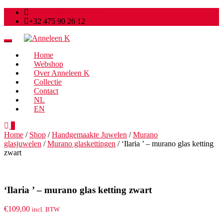
anneleen@anneleenk.be
+32 475 90 26 12
Toggle
navigation
Home
Webshop
Over Anneleen K
Collectie
Contact
NL
EN
0
Home
/
Shop
/
Handgemaakte Juwelen
/
Murano
glasjuwelen
/
Murano glaskettingen
/ ‘Ilaria ’ – murano glas ketting
zwart
‘Ilaria ’ – murano glas ketting zwart
€
109,00
incl. BTW