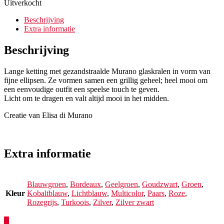
Uitverkocht
Beschrijving
Extra informatie
Beschrijving
Lange ketting met gezandstraalde Murano glaskralen in vorm van
fijne ellipsen. Ze vormen samen een grillig geheel; heel mooi om
een eenvoudige outfit een speelse touch te geven.
Licht om te dragen en valt altijd mooi in het midden.
Creatie van Elisa di Murano
Extra informatie
Blauwgroen
,
Bordeaux
,
Geelgroen
,
Goudzwart
,
Groen
,
Kleur
Kobaltblauw
,
Lichtblauw
,
Multicolor
,
Paars
,
Roze
,
Rozegrijs
,
Turkoois
,
Zilver
,
Zilver zwart