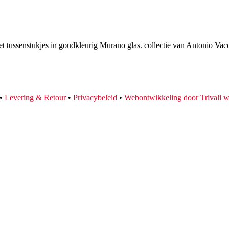
t tussenstukjes in goudkleurig Murano glas. collectie van Antonio Vacc
•
Levering & Retour
•
Privacybeleid
•
Webontwikkeling door Trivali 