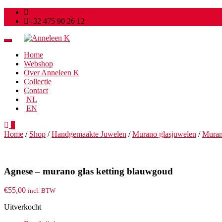
anneleen@anneleenk.be
+32 475 90 26 12
Toggle
navigation
Home
Webshop
Over Anneleen K
Collectie
Contact
NL
EN
0
Home
/
Shop
/
Handgemaakte Juwelen
/
Murano glasjuwelen
/
Muran
Agnese – murano glas ketting blauwgoud
€
55,00
incl. BTW
Uitverkocht