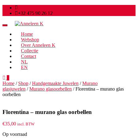
anneleen@anneleenk.be
+32 475 90 26 12
Toggle
navigation
Home
Webshop
Over Anneleen K
Collectie
Contact
NL
EN
0
Home
/
Shop
/
Handgemaakte Juwelen
/
Murano
glasjuwelen
/
Murano glasoorbellen
/ Florentina – murano glas
oorbellen
Florentina – murano glas oorbellen
€
35,00
incl. BTW
Op voorraad