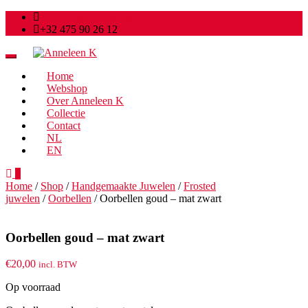
anneleen@anneleenk.be
+32 475 90 26 12
Toggle
navigation
Home
Webshop
Over Anneleen K
Collectie
Contact
NL
EN
0
Home
/
Shop
/
Handgemaakte Juwelen
/
Frosted
juwelen
/
Oorbellen
/ Oorbellen goud – mat zwart
Oorbellen goud – mat zwart
€
20,00
incl. BTW
Op voorraad