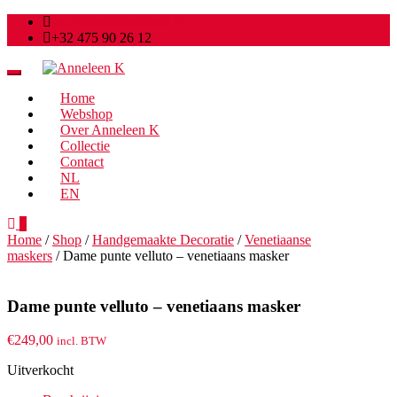
anneleen@anneleenk.be
+32 475 90 26 12
Toggle
navigation
Home
Webshop
Over Anneleen K
Collectie
Contact
NL
EN
0
Home
/
Shop
/
Handgemaakte Decoratie
/
Venetiaanse
maskers
/ Dame punte velluto – venetiaans masker
Dame punte velluto – venetiaans masker
€
249,00
incl. BTW
Uitverkocht