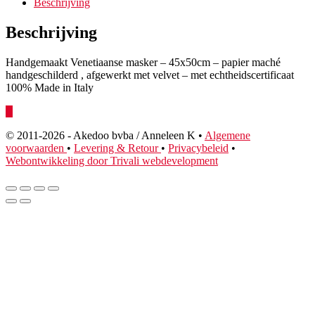
Beschrijving
Beschrijving
Handgemaakt Venetiaanse masker – 45x50cm – papier maché
handgeschilderd , afgewerkt met velvet – met echtheidscertificaat
100% Made in Italy
© 2011
-2026 - Akedoo bvba / Anneleen K •
Algemene
voorwaarden
•
Levering & Retour
•
Privacybeleid
•
Webontwikkeling door Trivali webdevelopment