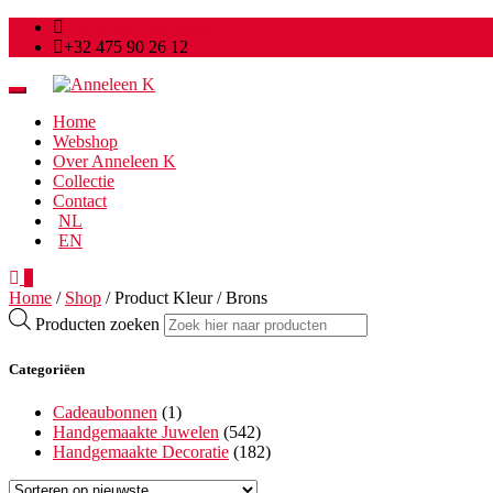
anneleen@anneleenk.be
+32 475 90 26 12
Toggle
navigation
Home
Webshop
Over Anneleen K
Collectie
Contact
NL
EN
0
Home
/
Shop
/ Product Kleur / Brons
Producten zoeken
Categoriëen
Cadeaubonnen
(1)
Handgemaakte Juwelen
(542)
Handgemaakte Decoratie
(182)