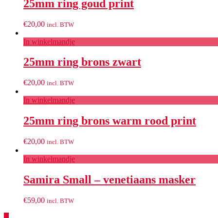
25mm ring goud print
€
20,00
incl. BTW
In winkelmandje
25mm ring brons zwart
€
20,00
incl. BTW
In winkelmandje
25mm ring brons warm rood print
€
20,00
incl. BTW
In winkelmandje
Samira Small – venetiaans masker
€
59,00
incl. BTW