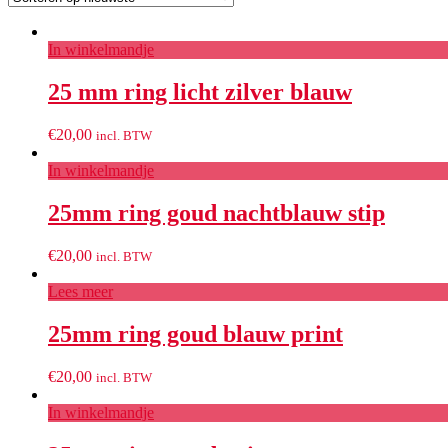
In winkelmandje
25 mm ring licht zilver blauw
€
20,00
incl. BTW
In winkelmandje
25mm ring goud nachtblauw stip
€
20,00
incl. BTW
Lees meer
25mm ring goud blauw print
€
20,00
incl. BTW
In winkelmandje